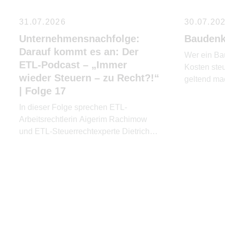
31.07.2026
30.07.20
Unternehmensnachfolge:
Baudenk
Darauf kommt es an: Der
Wer ein Ba
ETL-Podcast – „Immer
Kosten ste
wieder Steuern – zu Recht?!“
geltend mac
| Folge 17
die Erben?
In dieser Folge sprechen ETL-
Arbeitsrechtlerin Aigerim Rachimow
und ETL-Steuerrechtexperte Dietrich
Loll über die wichtigsten Schritte einer
erfolgreichen Unternehmensnachfolge.
Sie erklären, warum Kommunikation
genauso wichtig ist wie rechtliche und
steuerliche Gestaltung.