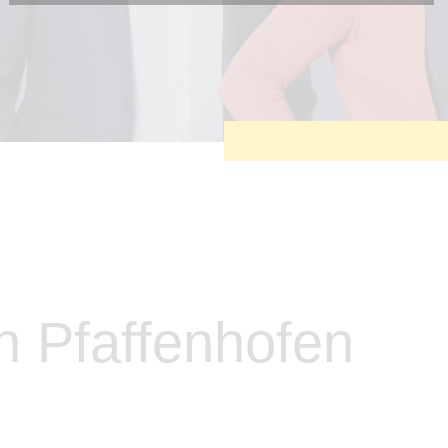
Diese Cookies sind erforderlich, um die grundlegende
Funktionalität der Website zu sichern.
Tracking- und Targeting-Cookies
Diese Cookies sind erforderlich, um unsere Website auf Ihre
Bedürfnisse hin zu optimieren. Hierzu gehört eine
bedarfsgerechte Gestaltung und fortlaufende Verbesserung
unseres Angebotes einschließlich der Verknüpfung zu
Social-Media-Angeboten von z.B. Facebook und LinkedIn.
Betreibercookies
Diese Cookies sind erforderlich, um z.B. Google Maps zu
nutzen oder eingebettete Videos abspielen zu können.
n Pfaffenhofen